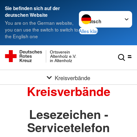
Sie befinden sich auf der
Sprache wechseln zu
deutschen Website
You are on the German website,
you can use the switch to switch to
Alles klar
the English one
Ortsverein
Altenholz e.V.
in Altenholz
Kreisverbände
Kreisverbände
Lesezeichen -
Servicetelefon