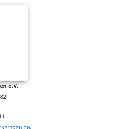
en e.V.
 82
11
drkemden.de/