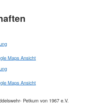
haften
tung
ogle Maps Ansicht
tung
ogle Maps Ansicht
delswehr- Petkum von 1967 e.V.