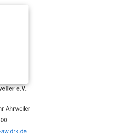
eiler e.V.
r-Ahrweiler
800
-aw.drk.de