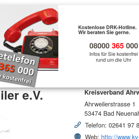
Kostenlose DRK-Hotline.
Wir beraten Sie gerne.
08000
365
000
Infos für Sie kostenfrei
rund um die Uhr
ler e.V.
Kreisverband Ahrw
Ahrweilerstrasse 1
53474
Bad Neuenah
Telefon:
02641 97 
Web:
http://www.kv