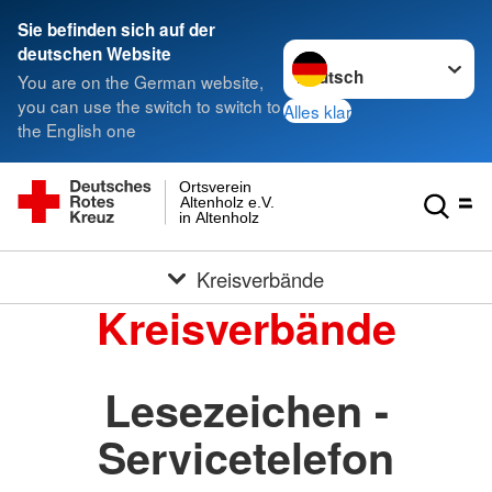
Sie befinden sich auf der
Sprache wechseln zu
deutschen Website
You are on the German website,
you can use the switch to switch to
Alles klar
the English one
Ortsverein
Altenholz e.V.
in Altenholz
Kreisverbände
Kreisverbände
Lesezeichen -
Servicetelefon