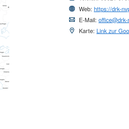
Web:
https://drk-nv
E-Mail:
office@drk-
Karte:
Link zur Go