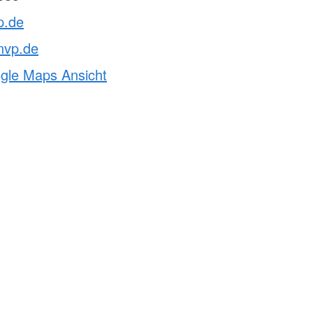
p.de
nvp.de
ogle Maps Ansicht