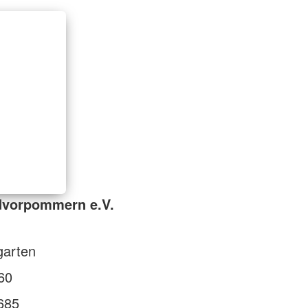
dvorpommern e.V.
garten
60
685