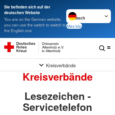
Sie befinden sich auf der
Sprache wechseln zu
deutschen Website
You are on the German website,
you can use the switch to switch to
Alles klar
the English one
Ortsverein
Altenholz e.V.
in Altenholz
Kreisverbände
Kreisverbände
Lesezeichen -
Servicetelefon