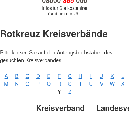
08000
365
000
Infos für Sie kostenfrei
rund um die Uhr
Rotkreuz Kreisverbände
Bitte klicken Sie auf den Anfangsbuchstaben des
gesuchten Kreisverbandes.
A
B
C
D
E
F
G
H
I
J
K
L
M
N
O
P
Q
R
S
T
U
V
W
X
Y
Z
Kreisverband
Landesv