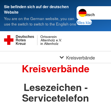
Sie befinden sich auf der deutschen
Sprache wechseln 
Website
You are on the German website, you can
Alles klar
use the switch to switch to the English one
Ortsverein
Altenholz e.V.
in Altenholz
Kreisverbände
Kreisverbände
Lesezeichen -
Servicetelefon