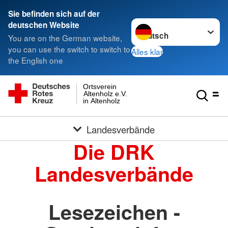
Sie befinden sich auf der
Sprache wechseln zu
deutschen Website
You are on the German website,
you can use the switch to switch to
Alles klar
the English one
Ortsverein
Altenholz e.V.
in Altenholz
Landesverbände
Die DRK
Landesverbände
Lesezeichen -