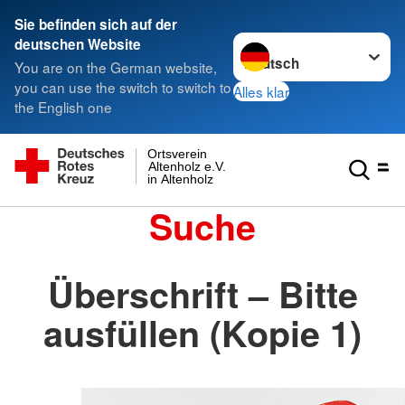
Sie befinden sich auf der
Sprache wechseln zu
deutschen Website
You are on the German website,
you can use the switch to switch to
Alles klar
the English one
Ortsverein
Altenholz e.V.
in Altenholz
Suche
Überschrift – Bitte
ausfüllen (Kopie 1)