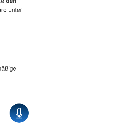
tte
den
ro unter
mäßige