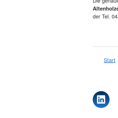
Die genaue
Altenholz
der Tel. 0
Start