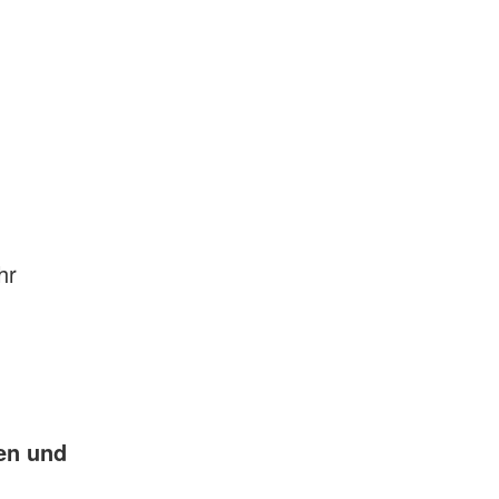
hr
en und