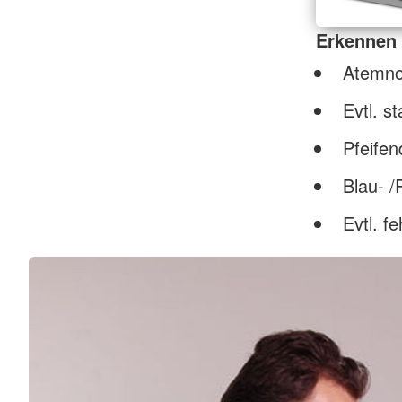
Erkennen
Atemno
Evtl. s
Pfeife
Blau- /
Evtl. f