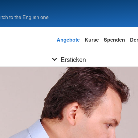
tch to the English one
Angebote
Kurse
Spenden
Der
Ersticken