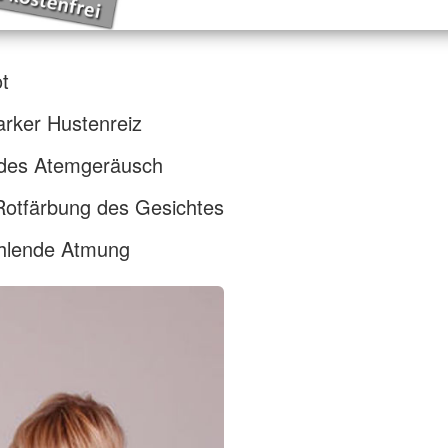
t
tarker Hustenreiz
ndes Atemgeräusch
Rotfärbung des Gesichtes
ehlende Atmung