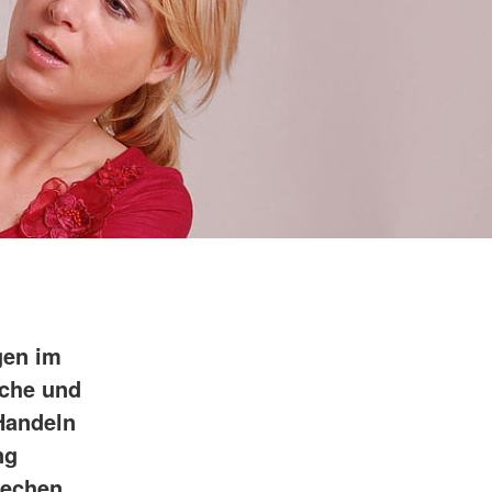
gen im
iche und
 Handeln
ng
rechen,