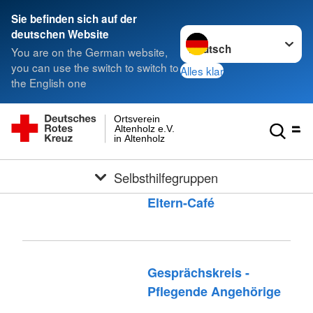
Sie befinden sich auf der
Sprache wechseln zu
deutschen Website
You are on the German website,
you can use the switch to switch to
Alles klar
the English one
Ortsverein
Altenholz e.V.
in Altenholz
Selbsthilfegruppen
Eltern-Café
Gesprächskreis -
Pflegende Angehörige